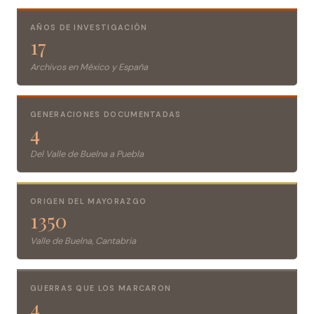
AÑOS DE INVESTIGACIÓN
17
Archivos en México y España
GENERACIONES DOCUMENTADAS
4
Del Valle de Buelna a Puebla
ORIGEN DEL MAYORAZGO
1350
Valle de Buelna, Cantabria
GUERRAS QUE LOS MARCARON
4