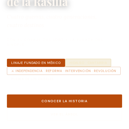
de la Rasilla
Cuatro guerras, cuatro generaciones,
cuatro destinos
CON EL CORAJE DEL LOBO Y LA FUERZA DEL
SINOPLE
LINAJE FUNDADO EN MÉXICO
HIDALGO · CANTABRIA
⚔ INDEPENDENCIA · REFORMA · INTERVENCIÓN · REVOLUCIÓN
PUEBLA DE LOS ÁNGELES
CONOCER LA HISTORIA
VER EL ÁRBOL