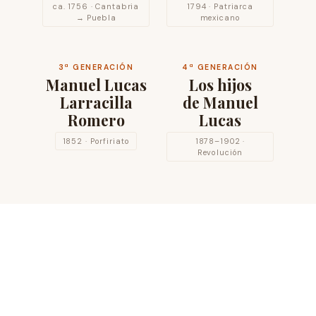
ca. 1756 · Cantabria
1794 · Patriarca
→ Puebla
mexicano
3ª GENERACIÓN
4ª GENERACIÓN
Manuel Lucas
Los hijos
Larracilla
de Manuel
Romero
Lucas
1852 · Porfiriato
1878–1902 ·
Revolución
EL PROYECTO
Joseph Pérez de la Rasilla llegó a la Nueva España
ca. 1775
desde Lobado, un pueblo del Valle de