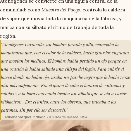
Atenógenes se convierte en una figura central de la
comunidad: como
Maestro del Fuego
, controla la caldera
de vapor que movía toda la maquinaria de la fábrica, y
marca con su silbato el ritmo de trabajo de toda la
región.
"Atenógenes Larracilla, un hombre fornido y alto, manejaba la
maquinaria que, con el calor de la caldera, hacía girar los engranes
que movían los molinos. El hombre había perdido un ojo porque en
una ocasión le había saltado una chispa del fogón. Para cubrir el
hueco donde no había ojo, usaba un parche negro que le hacía verse
aún más imponente. Era él quien llevaba el horario de entradas y
salidas y a la hora convenida tocaba un silbato que se oía a varios
kilómetros... Era el único, entre los obreros, que tuteaba a los
patrones, sin por ello ser descortés."
— Adriana Vázquez Mellado,
En busca del pasado
, 1994