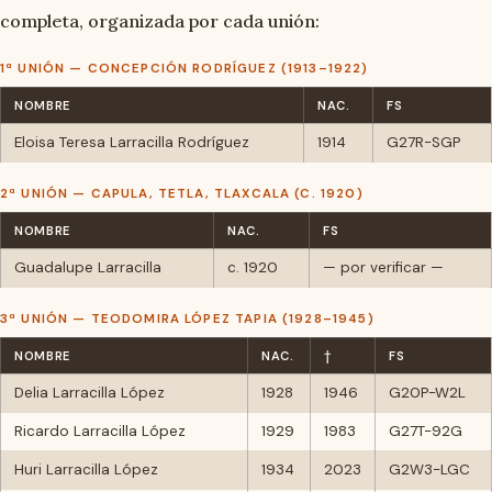
completa, organizada por cada unión:
1ª UNIÓN — CONCEPCIÓN RODRÍGUEZ (1913–1922)
NOMBRE
NAC.
FS
Eloisa Teresa Larracilla Rodríguez
1914
G27R-SGP
2ª UNIÓN — CAPULA, TETLA, TLAXCALA (C. 1920)
NOMBRE
NAC.
FS
Guadalupe Larracilla
c. 1920
— por verificar —
3ª UNIÓN — TEODOMIRA LÓPEZ TAPIA (1928–1945)
NOMBRE
NAC.
†
FS
Delia Larracilla López
1928
1946
G20P-W2L
Ricardo Larracilla López
1929
1983
G27T-92G
Huri Larracilla López
1934
2023
G2W3-LGC