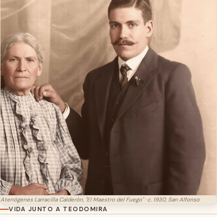
Atenógenes Larracilla Calderón, "El Maestro del Fuego" · c. 1930, San Alfonso
VIDA JUNTO A TEODOMIRA