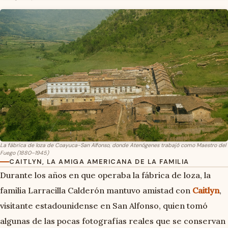
La fábrica de loza de Coayuca-San Alfonso, donde Atenógenes trabajó como Maestro del
Fuego (1880–1945)
CAITLYN, LA AMIGA AMERICANA DE LA FAMILIA
Durante los años en que operaba la fábrica de loza, la
familia Larracilla Calderón mantuvo amistad con
Caitlyn
,
visitante estadounidense en San Alfonso, quien tomó
algunas de las pocas fotografías reales que se conservan