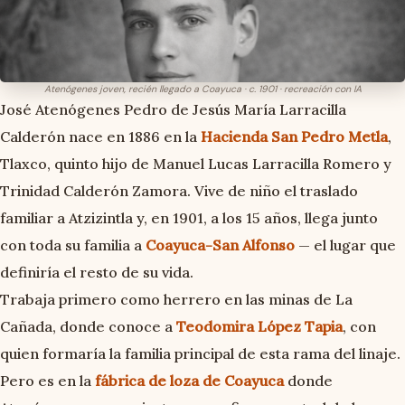
Atenógenes joven, recién llegado a Coayuca · c. 1901 ·
recreación con IA
José Atenógenes Pedro de Jesús María Larracilla
Calderón nace en 1886 en la
Hacienda San Pedro Metla
,
Tlaxco, quinto hijo de Manuel Lucas Larracilla Romero y
Trinidad Calderón Zamora. Vive de niño el traslado
familiar a Atzizintla y, en 1901, a los 15 años, llega junto
con toda su familia a
Coayuca-San Alfonso
— el lugar que
definiría el resto de su vida.
Trabaja primero como herrero en las minas de La
Cañada, donde conoce a
Teodomira López Tapia
, con
quien formaría la familia principal de esta rama del linaje.
Pero es en la
fábrica de loza de Coayuca
donde